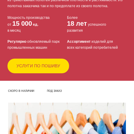
полотна заказчика так и по предоплате из своего полотна.
Мощность производства
Более
15 000
18 лет
от
ед.
успешного
в месяц
развития
Регулярно
обновляемый парк
Ассортимент
изделий для
промышленных машин
всех категорий потребителей
УСЛУГИ ПО ПОШИВУ
СКОРО В НАЛИЧИИ
ПОД ЗАКАЗ