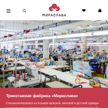
0
0
Трикотажная фабрика «Мираслава»
Специализируемся на пошиве мужской, женской и детской одежды
из трикотажных полотен различной плотности и растяжимости. Из